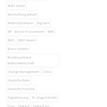
4EBIT GmbH
Beschaffung aktuell
Bettina Bohlmann
Big Data
BIP - Best in Procurement
BME
BMÖ
BMÖ-Award
Bravo Solution
Bundesverband
Materialwirtschaft
Change Management
China
Deutsche Bahn
Deutsche Post DHL
Digitalisierung
Dr. Hugo Eckseler
Econ
Einkauf
Einkauf 4.0