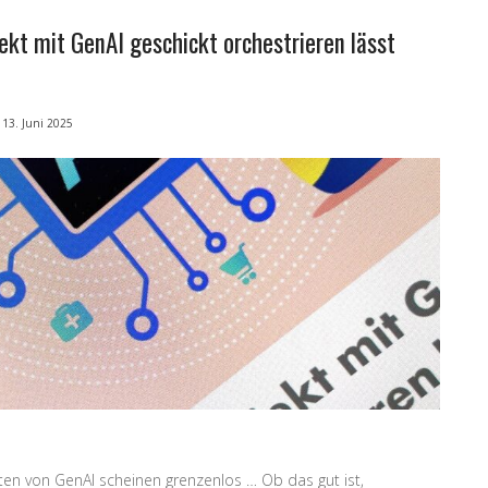
jekt mit GenAI geschickt orchestrieren lässt
13. Juni 2025
ten von GenAI scheinen grenzenlos … Ob das gut ist,