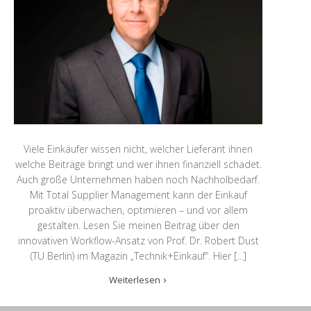
Viele Einkäufer wissen nicht, welcher Lieferant ihnen
welche Beiträge bringt und wer ihnen finanziell schadet.
Auch große Unternehmen haben noch Nachholbedarf.
Mit Total Supplier Management kann der Einkauf
proaktiv überwachen, optimieren – und vor allem
gestalten. Lesen Sie meinen Beitrag über den
innovativen Workflow-Ansatz von Prof. Dr. Robert Dust
(TU Berlin) im Magazin „Technik+Einkauf“. Hier […]
Weiterlesen