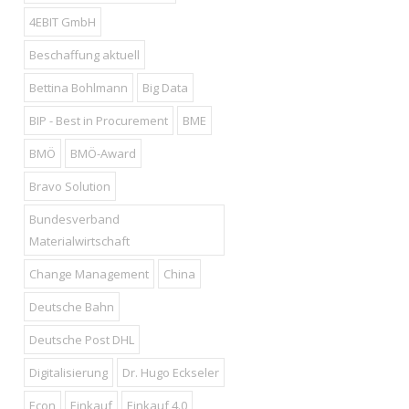
4EBIT GmbH
Beschaffung aktuell
Bettina Bohlmann
Big Data
BIP - Best in Procurement
BME
BMÖ
BMÖ-Award
Bravo Solution
Bundesverband
Materialwirtschaft
Change Management
China
Deutsche Bahn
Deutsche Post DHL
Digitalisierung
Dr. Hugo Eckseler
Econ
Einkauf
Einkauf 4.0