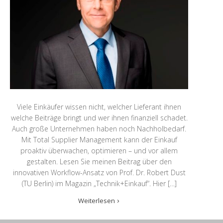
Viele Einkäufer wissen nicht, welcher Lieferant ihnen
welche Beiträge bringt und wer ihnen finanziell schadet.
Auch große Unternehmen haben noch Nachholbedarf.
Mit Total Supplier Management kann der Einkauf
proaktiv überwachen, optimieren – und vor allem
gestalten. Lesen Sie meinen Beitrag über den
innovativen Workflow-Ansatz von Prof. Dr. Robert Dust
(TU Berlin) im Magazin „Technik+Einkauf“. Hier […]
Weiterlesen