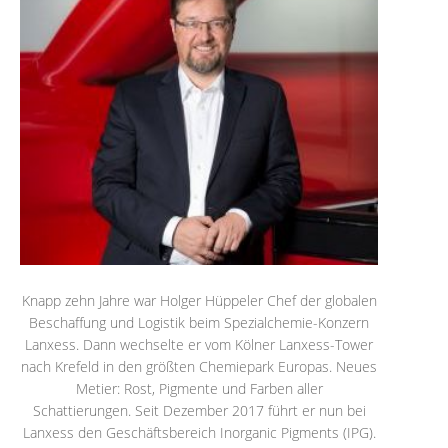
Knapp zehn Jahre war Holger Hüppeler Chef der globalen
Beschaffung und Logistik beim Spezialchemie-Konzern
Lanxess. Dann wechselte er vom Kölner Lanxess-Tower
nach Krefeld in den größten Chemiepark Europas. Neues
Metier: Rost, Pigmente und Farben aller
Schattierungen. Seit Dezember 2017 führt er nun bei
Lanxess den Geschäftsbereich Inorganic Pigments (IPG).