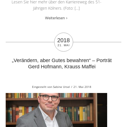
Lesen Sie hier mehr über den Karriereweg des 51-
Jährigen Kölners. (Foto: […]
Weiterlesen
2018
21. MAI
„Verändern, aber Gutes bewahren“ – Porträt
Gerd Hofmann, Krauss Maffei
Eingestellt von
Sabine Ursel
/
21. Mai 2018