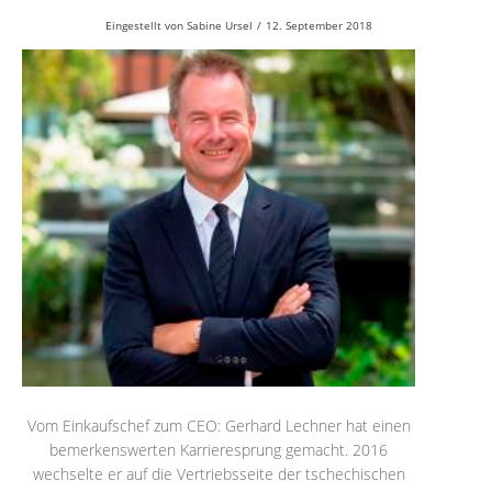
Eingestellt von
Sabine Ursel
/
12. September 2018
Vom Einkaufschef zum CEO: Gerhard Lechner hat einen
bemerkenswerten Karrieresprung gemacht. 2016
wechselte er auf die Vertriebsseite der tschechischen