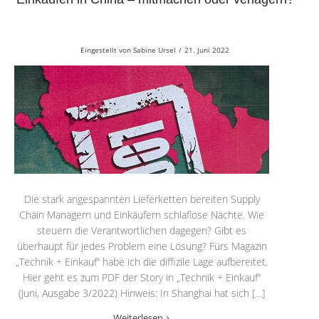
Eingestellt von
Sabine Ursel
/
21. Juni 2022
Die stark angespannten Lieferketten bereiten Supply
Chain Managern und Einkäufern schlaflose Nächte. Wie
steuern die Verantwortlichen dagegen? Gibt es
überhaupt für jedes Problem eine Lösung? Fürs Magazin
„Technik + Einkauf“ habe ich die diffizile Lage aufbereitet.
Hier geht es zum PDF der Story in „Technik + Einkauf“
(Juni, Ausgabe 3/2022) Hinweis: In Shanghai hat sich […]
Weiterlesen