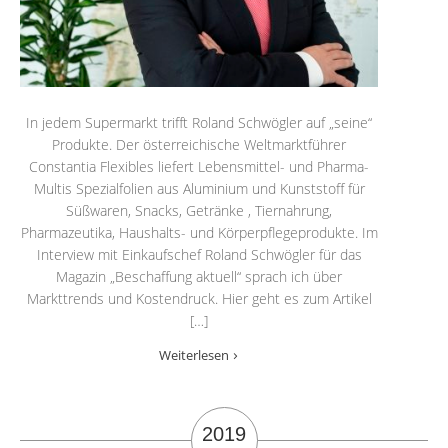
In jedem Supermarkt trifft Roland Schwögler auf „seine“
Produkte. Der österreichische Weltmarktführer
Constantia Flexibles liefert Lebensmittel- und Pharma-
Multis Spezialfolien aus Aluminium und Kunststoff für
Süßwaren, Snacks, Getränke , Tiernahrung,
Pharmazeutika, Haushalts- und Körperpflegeprodukte. Im
Interview mit Einkaufschef Roland Schwögler für das
Magazin „Beschaffung aktuell“ sprach ich über
Markttrends und Kostendruck. Hier geht es zum Artikel
[…]
Weiterlesen
2019