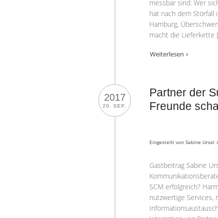
messbar sind: Wer sich
hat nach dem Störfall
Hamburg, Überschwemm
macht die Lieferkette 
Weiterlesen
Partner der 
2017
Freunde scha
20. SEP.
Eingestellt von
Sabine Ursel
Gastbeitrag Sabine Urs
Kommunikationsberate
SCM erfolgreich? Harmo
nutzwertige Services,
Informationsaustausc