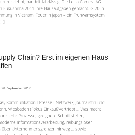
 zurücklehnt, handelt fahrlässig. Die Leica Camera AG
 in Fukushima 2011 ihre Hausaufgaben gemacht. G 20 in
ung in Vietnam, Feuer in Japan – ein Frühwarnsystem
[…]
Supply Chain? Erst im eigenen Haus
ffen
/
20. September 2017
el, Kommunikation I Presse I Netzwerk, Journalistin und
rin, Wiesbaden (Fokus Einkauf/Vertrieb) … Was macht
nisierte Prozesse, geeignete Schnittstellen,
 moderne Informationsverarbeitung, reibungsloser
h über Unternehmensgrenzen hinweg … sowie