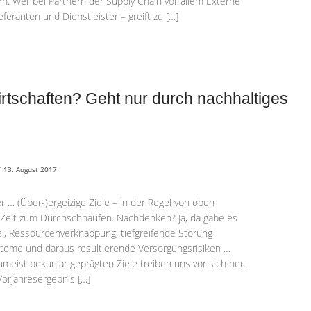
rn. Wer bei Partnern der Supply Chain vor allem Externe
feranten und Dienstleister – greift zu […]
rtschaften? Geht nur durch nachhaltiges
/
13. August 2017
er … (Über-)ergeizige Ziele – in der Regel von oben
m Zeit zum Durchschnaufen. Nachdenken? Ja, da gäbe es
el, Ressourcenverknappung, tiefgreifende Störung
teme und daraus resultierende Versorgungsrisiken …
umeist pekuniar geprägten Ziele treiben uns vor sich her.
 Vorjahresergebnis […]