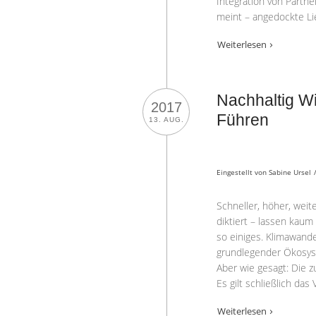
Integration von Partne
meint – angedockte Lie
Weiterlesen
Nachhaltig Wi
2017
Führen
13. AUG.
Eingestellt von
Sabine Ursel
Schneller, höher, weit
diktiert – lassen kau
so einiges. Klimawand
grundlegender Ökosys
Aber wie gesagt: Die z
Es gilt schließlich das
Weiterlesen