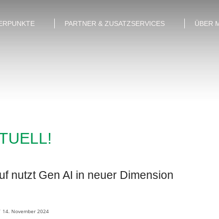
ERPUNKTE
PARTNER & ZUSATZSERVICES
ÜBER 
KTUELL!
f nutzt Gen AI in neuer Dimension
/
14. November 2024