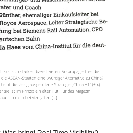
 soll sich stärker diversifizieren. So propagiert es die
 die ASEAN-Staaten eine „würdige“ Alternative zu China?
heint die lässig ausgerufene Strategie „China +1“ (+ x)
r sie ist im Prinzip ein alter Hut. Für das Magazin
abe ich mich bei vier „alten […]
 Was bringt Real Time Visibility?