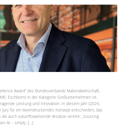
llence Award“ des Bundesverbands Materialwirtschaft,
(BME; Eschborn) in der Kategorie Großunternehmen ist
ragende Leistung und Innovation. In diesem Jahr (2024,
e Jury für ein beeindruckendes Konzept entschieden, das
s als auch zukunftsweisende Ansätze vereint: „Sourcing
Gen AI – simply. […]