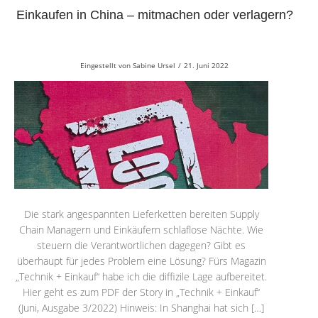
Einkaufen in China – mitmachen oder verlagern?
Eingestellt von
Sabine Ursel
/
21. Juni 2022
Die stark angespannten Lieferketten bereiten Supply
Chain Managern und Einkäufern schlaflose Nächte. Wie
steuern die Verantwortlichen dagegen? Gibt es
überhaupt für jedes Problem eine Lösung? Fürs Magazin
„Technik + Einkauf“ habe ich die diffizile Lage aufbereitet.
Hier geht es zum PDF der Story in „Technik + Einkauf“
(Juni, Ausgabe 3/2022) Hinweis: In Shanghai hat sich […]