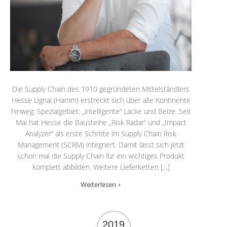
Die Supply Chain des 1910 gegründeten Mittelständlers
Hesse Lignal (Hamm) erstreckt sich über alle Kontinente
hinweg. Spezialgebiet: „intelligente“ Lacke und Beize. Seit
Mai hat Hesse die Bausteine „Risk Radar“ und „Impact
Analyzer“ als erste Schritte im Supply Chain Risk
Management (SCRM) integriert. Damit lässt sich jetzt
schon mal die Supply Chain für ein wichtiges Produkt
komplett abbilden. Weitere Lieferketten […]
Weiterlesen
2019