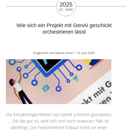
2025
13. JUNI
Wie sich ein Projekt mit GenAI geschickt
orchestrieren lässt
Eingestellt von
Sabine Ursel
/
13. Juni 2025
Die Einsatzmöglichkeiten von GenAI scheinen grenzenlos
… Ob das gut ist, wird sich erst noch erweisen. Fakt ist
allerdings: Der herkömmliche Einkauf steht vor einer