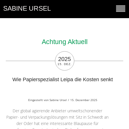
SABINE URSEL
Achtung Aktuell
2025
15. DEZ.
Wie Papierspezialist Leipa die Kosten senkt
Eingestellt von
Sabine Ursel
/
15. Dezember 2025
Der global agierende Anbieter umweltschonender
Papier- und Verpackungslösungen mit Sitz in Schwedt an
der Oder hat eine interessante Blaupause für