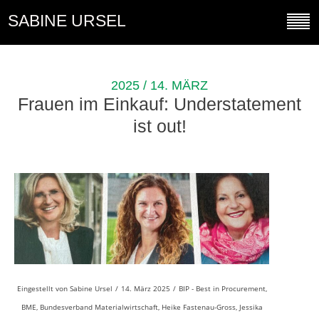
SABINE URSEL
2025 / 14. MÄRZ
Frauen im Einkauf: Understatement
ist out!
Eingestellt von
Sabine Ursel
/
14. März 2025
/
BIP - Best in Procurement
,
BME
,
Bundesverband Materialwirtschaft
,
Heike Fastenau-Gross
,
Jessika