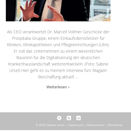
Als CEO verantwortet Dr. Marcell Vollmer Geschicke der
Prospitalia-Gruppe, einem Einkaufsdienstleister für
Kliniken, Klinikapotheken und Pflegeeinrichtungen (Ulm).
Er soll das Unternehmen zu einem wesentlichen
Baustein für die Digitalisierung der deutschen
Krankenhauslandschaft weiterentwickeln. (Foto: Sabine
Ursel) Hier geht es zu meinem Interview fürs Magazin
Beschaffung aktuell …
Weiterlesen
© 2025 Sabine Ursel |
Impressum
|
Datenschutz
|
Disclaimer