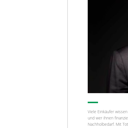
Viele Einkäufer wissen
und wer ihnen finanzi
Nachholbedarf. Mit To