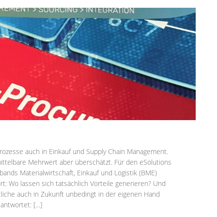
 Prozesse auch in Einkauf und Supply Chain Management.
ittelbare Mehrwert aber überschätzt. Für den eSolutions
ands Materialwirtschaft, Einkauf und Logistik (BME)
t: Wo lassen sich tatsächlich Vorteile generieren? Und
tliche auch in Zukunft unbedingt in der eigenen Hand
antwortet: […]