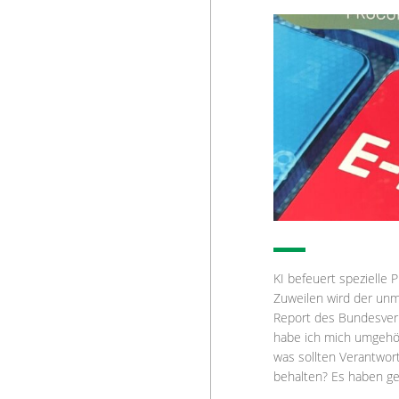
KI befeuert spezielle
Zuweilen wird der unm
Report des Bundesverb
habe ich mich umgehör
was sollten Verantwor
behalten? Es haben ge