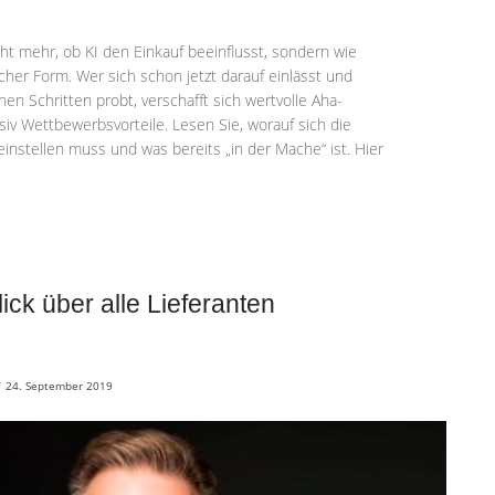
icht mehr, ob KI den Einkauf beeinflusst, sondern wie
lcher Form. Wer sich schon jetzt darauf einlässt und
nen Schritten probt, verschafft sich wertvolle Aha-
iv Wettbewerbsvorteile. Lesen Sie, worauf sich die
instellen muss und was bereits „in der Mache“ ist. Hier
ick über alle Lieferanten
/
24. September 2019