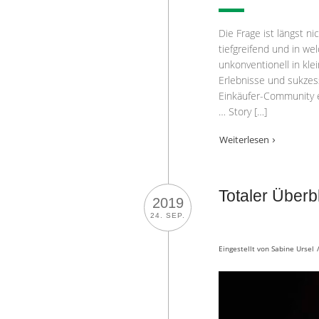
Die Frage ist längst n
tiefgreifend und in we
unkonventionell in klei
Erlebnisse und sukzess
Einkäufer-Community e
… Story […]
Weiterlesen
Totaler Überbl
2019
24. SEP.
Eingestellt von
Sabine Ursel