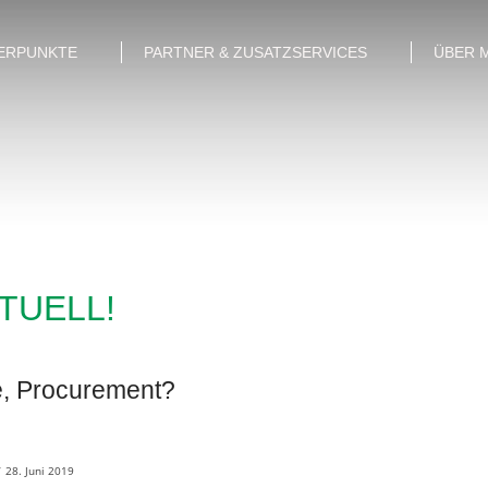
ERPUNKTE
PARTNER & ZUSATZSERVICES
ÜBER 
KTUELL!
e, Procurement?
/
28. Juni 2019