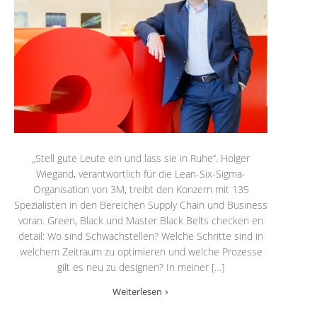
„Stell gute Leute ein und lass sie in Ruhe“. Holger
Wiegand, verantwortlich für die Lean-Six-Sigma-
Organisation von 3M, treibt den Konzern mit 135
Spezialisten in den Bereichen Supply Chain und Business
voran. Green, Black und Master Black Belts checken en
detail: Wo sind Schwachstellen? Welche Schritte sind in
welchem Zeitraum zu optimieren und welche Prozesse
gilt es neu zu designen? In meiner […]
Weiterlesen