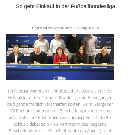
So geht Einkauf in der Fußballbundesliga
Eingestellt von
Sabine Ursel
/
11. August 2020
Im Februar war noch nicht abzusehen, dass sich für die
Einkaufsleiter der 1. und 2. Bundesliga die Bedingungen
bald ganz erheblich verschärfen sollten. Beim Gastgeber
Vfl Bochum trafen sich elf Beschaffungsexperten aus
acht Klubs, um Erfahrungen auszutauschen. Ich durfte
exklusiv dabei sein – als Vertreterin des Magazins
Beschaffung aktuell. Mein Fazit heute (im August): Jetzt