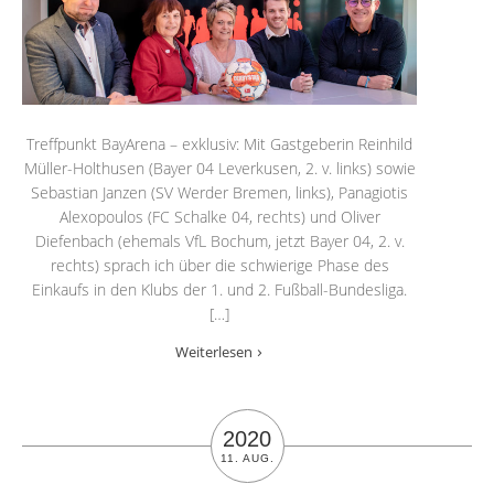
Treffpunkt BayArena – exklusiv: Mit Gastgeberin Reinhild
Müller-Holthusen (Bayer 04 Leverkusen, 2. v. links) sowie
Sebastian Janzen (SV Werder Bremen, links), Panagiotis
Alexopoulos (FC Schalke 04, rechts) und Oliver
Diefenbach (ehemals VfL Bochum, jetzt Bayer 04, 2. v.
rechts) sprach ich über die schwierige Phase des
Einkaufs in den Klubs der 1. und 2. Fußball-Bundesliga.
[…]
Weiterlesen
2020
11. AUG.