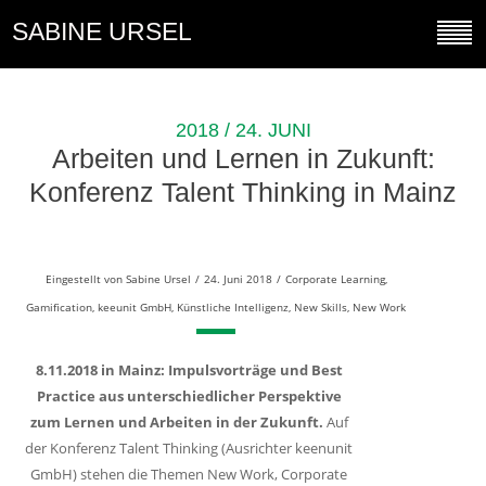
SABINE URSEL
2018 / 24. JUNI
Arbeiten und Lernen in Zukunft:
Konferenz Talent Thinking in Mainz
Eingestellt von
Sabine Ursel
/
24. Juni 2018
/
Corporate Learning
,
Gamification
,
keeunit GmbH
,
Künstliche Intelligenz
,
New Skills
,
New Work
8.11.2018 in Mainz: Impulsvorträge und Best
Practice aus unterschiedlicher Perspektive
zum Lernen und Arbeiten in der Zukunft.
Auf
der Konferenz Talent Thinking (Ausrichter keenunit
GmbH) stehen die Themen New Work, Corporate