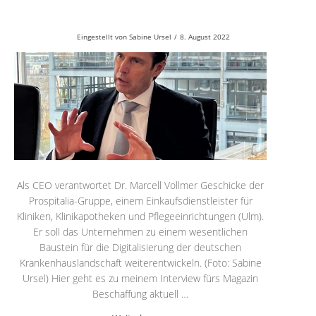
Eingestellt von
Sabine Ursel
/
8. August 2022
Als CEO verantwortet Dr. Marcell Vollmer Geschicke der
Prospitalia-Gruppe, einem Einkaufsdienstleister für
Kliniken, Klinikapotheken und Pflegeeinrichtungen (Ulm).
Er soll das Unternehmen zu einem wesentlichen
Baustein für die Digitalisierung der deutschen
Krankenhauslandschaft weiterentwickeln. (Foto: Sabine
Ursel) Hier geht es zu meinem Interview fürs Magazin
Beschaffung aktuell …