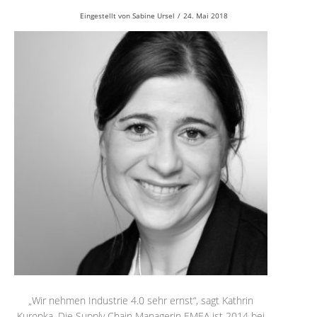
Eingestellt von
Sabine Ursel
/
24. Mai 2018
„Wir nehmen Industrie 4.0 sehr ernst“, sagt Kathrin
Kuropka. Die Supply Chain Managerin EMEA ist 2014 bei