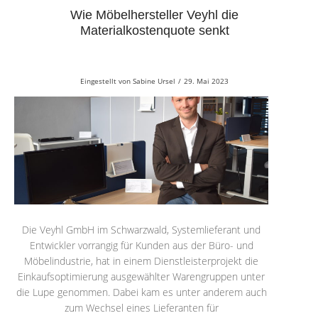
Wie Möbelhersteller Veyhl die
Materialkostenquote senkt
Eingestellt von
Sabine Ursel
/
29. Mai 2023
Die Veyhl GmbH im Schwarzwald, Systemlieferant und
Entwickler vorrangig für Kunden aus der Büro- und
Möbelindustrie, hat in einem Dienstleisterprojekt die
Einkaufsoptimierung ausgewählter Warengruppen unter
die Lupe genommen. Dabei kam es unter anderem auch
zum Wechsel eines Lieferanten für