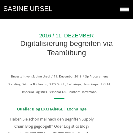
SABINE URSEL
2016 / 11. DEZEMBER
Digitalisierung begreifen via
Teamübung
Eingestellt von
Sabine Ursel
/
11. Dezember 2016
/
3p Procurement
Branding
,
Bettina Bohlmann
,
DUSS GmbH
,
Exchainge
,
Hans Pieper
,
HOLM
,
Imperial Logistics
,
Personal 4.0
,
Rembert Horstmann
Quelle: Blog EXCHAiNGE | Exchainge
Haben Sie schon mal nach den Begriffen Supply
Chain Blog gegoogelt? Oder Logistics Blog?