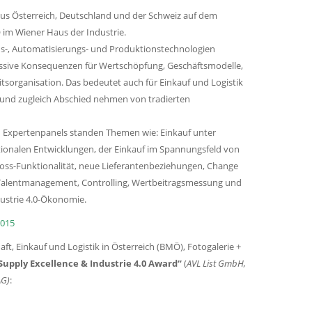
aus Österreich, Deutschland und der Schweiz auf dem
im Wiener Haus der Industrie.
-, Automatisierungs- und Produktionstechnologien
assive Konsequenzen für Wertschöpfung, Geschäftsmodelle,
tsorganisation. Das bedeutet auch für Einkauf und Logistik
 und zugleich Abschied nehmen von tradierten
d Expertenpanels standen Themen wie: Einkauf unter
ionalen Entwicklungen, der Einkauf im Spannungsfeld von
ross-Funktionalität, neue Lieferantenbeziehungen, Change
alentmanagement, Controlling, Wertbeitragsmessung und
ndustrie 4.0-Ökonomie.
2015
t, Einkauf und Logistik in Österreich (BMÖ), Fotogalerie +
Supply Excellence & Industrie 4.0 Award“
(
AVL List GmbH,
AG)
: