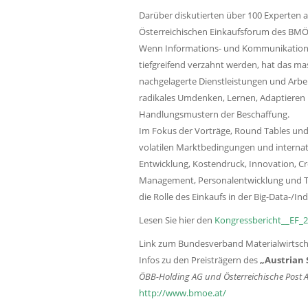
Darüber diskutierten über 100 Experten 
Österreichischen Einkaufsforum des BMÖ 
Wenn Informations- und Kommunikations
tiefgreifend verzahnt werden, hat das m
nachgelagerte Dienstleistungen und Arbei
radikales Umdenken, Lernen, Adaptieren
Handlungsmustern der Beschaffung.
Im Fokus der Vorträge, Round Tables un
volatilen Marktbedingungen und internat
Entwicklung, Kostendruck, Innovation, C
Management, Personalentwicklung und T
die Rolle des Einkaufs in der Big-Data-/I
Lesen Sie hier den
Kongressbericht__EF_
Link zum Bundesverband Materialwirtschaf
Infos zu den Preisträgern des
„Austrian 
ÖBB-Holding AG und Österreichische Post 
http://www.bmoe.at/