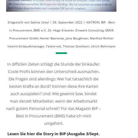
Eingestellt von
Sabine Ursel
/
28. September 2022
/
AIXTRON
,
BIP - Best
in Procurement
,
BME e.V.
,
Dr. Hugo Eckseler
,
Einwerk Consulting
,
GMVK
Procurement GmbH
,
Heiner Baerecke
,
Jana Baughman
,
Manfred Richter
Interim-Einkaufsmanager
,
Talent-net
,
Thomas Sontheim
,
Ulrich Rehrmann
In diffizilen Zeiten schlägt die Stunde der Einkäufer.
Coole Profis können den Unterschied ausmachen.
Die Fragen sind allerdings: Wer hat tatsächlich die
besten Kräfte an Bord? Können diese ihre Karten
auch ausspielen? Und: Wie gewinnt bzw. bindet
man derzeit Mitarbeiter, wenn der Arbeitsmarkt
nach gutem Personal schreit? Für das Magazin BIP –
Best in Procurement (BME) habe ich mich
umgehört.
Lesen Sie hier die Story in BIP (Ausgabe 3/Sept.