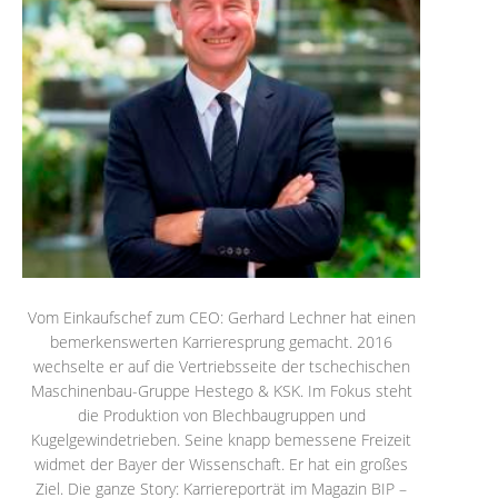
Vom Einkaufschef zum CEO: Gerhard Lechner hat einen
bemerkenswerten Karrieresprung gemacht. 2016
wechselte er auf die Vertriebsseite der tschechischen
Maschinenbau-Gruppe Hestego & KSK. Im Fokus steht
die Produktion von Blechbaugruppen und
Kugelgewindetrieben. Seine knapp bemessene Freizeit
widmet der Bayer der Wissenschaft. Er hat ein großes
Ziel. Die ganze Story: Karriereporträt im Magazin BIP –