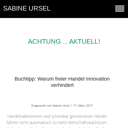
SABINE URSEL
ACHTUNG ... AKTUELL!
Buchtipp: Warum freier Handel Innovation
verhindert
Eingestellt von
Sabine Ursel
/
17. März 2017
Handelsabkommen und scheinbar grenzenloser Handel
führen nicht automatisch zu mehr Wirtschaftswachstum.