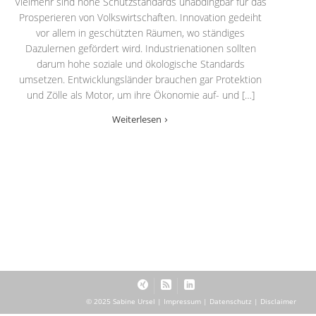
Vielmehr sind hohe Schutzstandards unabdingbar für das
Prosperieren von Volkswirtschaften. Innovation gedeiht
vor allem in geschützten Räumen, wo ständiges
Dazulernen gefördert wird. Industrienationen sollten
darum hohe soziale und ökologische Standards
umsetzen. Entwicklungsländer brauchen gar Protektion
und Zölle als Motor, um ihre Ökonomie auf- und […]
Weiterlesen
© 2025 Sabine Ursel |
Impressum
|
Datenschutz
|
Disclaimer