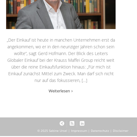
„Der Einkauf ist heute in manchen Unternehmen erst da
angekommen, wo er in den neunziger Jahren schon sein
wollte“, sagt Gerd Hofmann. Der Blick des Leiters
Globaler Einkauf bei der Krauss Maffei Group reicht weit
über die reine Einkaufsfunktion hinaus: „Für mich ist
Einkauf zunächst Mittel zum Zweck. Man darf sich nicht
nur auf das fokussieren, […]
Weiterlesen
© 2025 Sabine Ursel |
Impressum
|
Datenschutz
|
Disclaimer