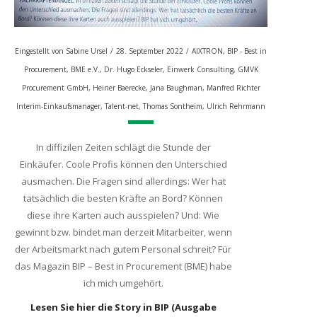
Eingestellt von
Sabine Ursel
/
28. September 2022
/
AIXTRON
,
BIP - Best in
Procurement
,
BME e.V.
,
Dr. Hugo Eckseler
,
Einwerk Consulting
,
GMVK
Procurement GmbH
,
Heiner Baerecke
,
Jana Baughman
,
Manfred Richter
Interim-Einkaufsmanager
,
Talent-net
,
Thomas Sontheim
,
Ulrich Rehrmann
In diffizilen Zeiten schlägt die Stunde der
Einkäufer. Coole Profis können den Unterschied
ausmachen. Die Fragen sind allerdings: Wer hat
tatsächlich die besten Kräfte an Bord? Können
diese ihre Karten auch ausspielen? Und: Wie
gewinnt bzw. bindet man derzeit Mitarbeiter, wenn
der Arbeitsmarkt nach gutem Personal schreit? Für
das Magazin BIP – Best in Procurement (BME) habe
ich mich umgehört.
Lesen Sie hier die Story in BIP (Ausgabe