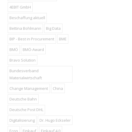
4EBIT GmbH
Beschaffung aktuell
Bettina Bohlmann
Big Data
BIP - Best in Procurement
BME
BMÖ
BMÖ-Award
Bravo Solution
Bundesverband
Materialwirtschaft
Change Management
China
Deutsche Bahn
Deutsche Post DHL
Digitalisierung
Dr. Hugo Eckseler
Econ
Einkauf
Einkauf 4.0