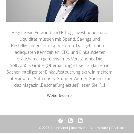
Begriffe wie Aufwand und Ertrag, Investitionen und
Liquidität müssen mit Spend, Savings und
Bestellvolumen korrespondieren. Das geht nur mit
adäquaten Kennzahlen. CFO und Einkaufsleiter
brauchen ein gemeinsames Verständnis. Die
SoftconCIS GmbH (Oberhaching) ist seit 25 Jahren in
Sachen intelligenter Einkaufssteuerung aktiv. In meinem
Interview mit SoftconCIS-Gründer Werner Güntner für
das Magazin „Beschaffung aktuell“ lesen Sie, […]
Weiterlesen
© 2025 Sabine Ursel |
Impressum
|
Datenschutz
|
Disclaimer