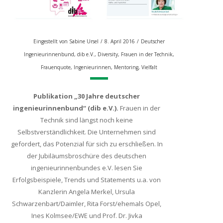
Eingestellt von
Sabine Ursel
/
8. April 2016
/
Deutscher
Ingenieurinnenbund
,
dib e.V.
,
Diversity
,
Frauen in der Technik
,
Frauenquote
,
Ingenieurinnen
,
Mentoring
,
Vielfalt
Publikation „30 Jahre deutscher
ingenieurinnenbund“ (dib e.V.).
Frauen in der
Technik sind längst noch keine
Selbstverständlichkeit. Die Unternehmen sind
gefordert, das Potenzial für sich zu erschließen. In
der Jubiläumsbroschüre des deutschen
ingenieurinnenbundes e.V. lesen Sie
Erfolgsbeispiele, Trends und Statements u.a. von
Kanzlerin Angela Merkel, Ursula
Schwarzenbart/Daimler, Rita Forst/ehemals Opel,
Ines Kolmsee/EWE und Prof. Dr. Jivka