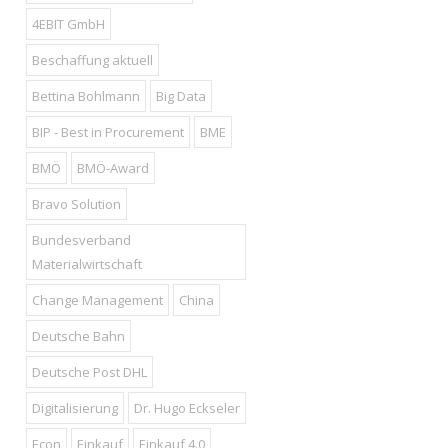
4EBIT GmbH
Beschaffung aktuell
Bettina Bohlmann
Big Data
BIP - Best in Procurement
BME
BMÖ
BMÖ-Award
Bravo Solution
Bundesverband
Materialwirtschaft
Change Management
China
Deutsche Bahn
Deutsche Post DHL
Digitalisierung
Dr. Hugo Eckseler
Econ
Einkauf
Einkauf 4.0